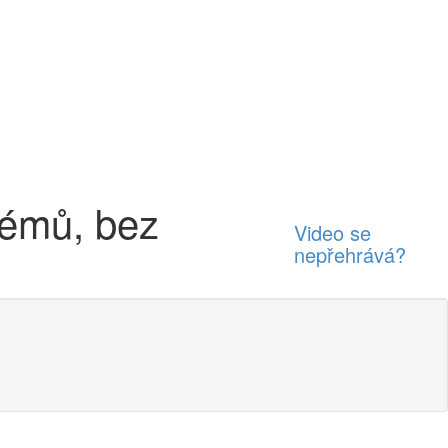
émů, bez
Video se
nepřehrává?