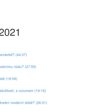
 2021
nenávisti? (44:37)
sobnímu růstu? (27:55)
obě (19:09)
ožitostí, s rozumem (19:16)
 dnešní moderní době? (26:51)