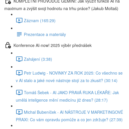
KOMPLETNÍ PRŮVODCE GEMINI: Jak využít funkce AI na
maximum a zvýšit svoji hodnotu na trhu práce? (Jakub Moltaš)
Záznam (165:29)
Prezentace a materiály
Konference AI-now! 2025 výběr přednášek
Zahájení (3:38)
Petr Ludwig - NOVINKY ZA ROK 2025: Co všechno se
v AI stalo a jaké nové nástroje stojí za to zkusit? (30:14)
Tomáš Šebek - AI JAKO PRAVÁ RUKA LÉKAŘE: Jak
umělá inteligence mění medicínu již dnes? (28:17)
Michal Bubeníček - AI NÁSTROJE V MARKETINGOVÉ
PRAXI: Co vám opravdu pomůže a co jen zdržuje? (27:39)