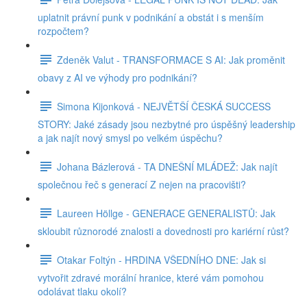
uplatnit právní punk v podnikání a obstát i s menším
rozpočtem?
Zdeněk Valut - TRANSFORMACE S AI: Jak proměnit
obavy z AI ve výhody pro podnikání?
Simona Kijonková - NEJVĚTŠÍ ČESKÁ SUCCESS
STORY: Jaké zásady jsou nezbytné pro úspěšný leadership
a jak najít nový smysl po velkém úspěchu?
Johana Bázlerová - TA DNEŠNÍ MLÁDEŽ: Jak najít
společnou řeč s generací Z nejen na pracovišti?
Laureen Höllge - GENERACE GENERALISTŮ: Jak
skloubit různorodé znalosti a dovednosti pro kariérní růst?
Otakar Foltýn - HRDINA VŠEDNÍHO DNE: Jak si
vytvořit zdravé morální hranice, které vám pomohou
odolávat tlaku okolí?