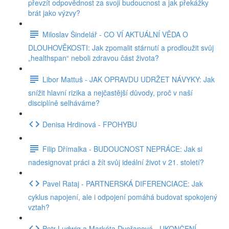
převzít odpovědnost za svoji budoucnost a jak překážky
brát jako výzvy?
Miloslav Šindelář - CO VÍ AKTUÁLNÍ VĚDA O
DLOUHOVĚKOSTI: Jak zpomalit stárnutí a prodloužit svůj
„healthspan“ neboli zdravou část života?
Libor Mattuš - JAK OPRAVDU UDRŽET NÁVYKY: Jak
snížit hlavní rizika a nejčastější důvody, proč v naší
disciplíně selháváme?
Denisa Hrdinová - FPOHYBU
Filip Dřímalka - BUDOUCNOST NEPRÁCE: Jak si
nadesignovat práci a žít svůj ideální život v 21. století?
Pavel Rataj - PARTNERSKÁ DIFERENCIACE: Jak
cyklus napojení, ale i odpojení pomáhá budovat spokojený
vztah?
Petr Ludwig a Markéta Dvořanová - UKONČENÍ