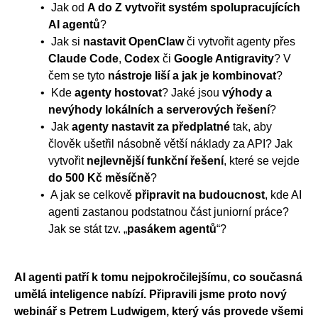
Jak od
A do Z vytvořit systém spolupracujících
AI agentů
?
Jak si
nastavit OpenClaw
či vytvořit agenty přes
Claude Code
,
Codex
či
Google Antigravity
? V
čem se tyto
nástroje liší a jak je kombinovat
?
Kde
agenty hostovat
? Jaké jsou
výhody a
nevýhody lokálních a serverových řešení
?
Jak
agenty nastavit za předplatné
tak, aby
člověk ušetřil násobně větší náklady za API? Jak
vytvořit
nejlevnější funkční řešení
, které se vejde
do 500 Kč měsíčně
?
A jak se celkově
připravit na budoucnost
, kde AI
agenti zastanou podstatnou část juniorní práce?
Jak se stát tzv. „
pasákem agentů
“?
AI agenti patří k tomu nejpokročilejšímu, co současná
umělá inteligence nabízí. Připravili jsme proto nový
webinář s Petrem Ludwigem, který vás provede všemi