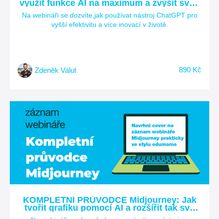
využít funkce AI na maximum a zvýšit svoji
hodnotu na trhu práce?
Na webináři se dozvíte,jak používat nástroj ChatGPT pro
vyšší efektivitu a více inovací v životě.
890 Kč
Zdeněk Valut
KOMPLETNÍ PRŮVODCE Midjourney: Jak
tvořit grafiku pomocí AI a rozšířit tak své
kreativní dovednosti?