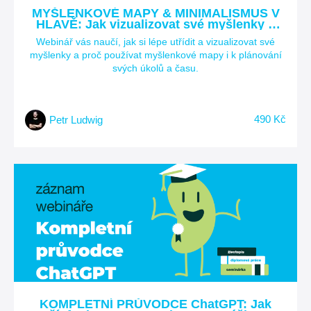
MYŠLENKOVÉ MAPY & MINIMALISMUS V
HLAVĚ: Jak vizualizovat své myšlenky a
udělat si tak v mysli větší pořádek?
Webinář vás naučí, jak si lépe utřídit a vizualizovat své
myšlenky a proč používat myšlenkové mapy i k plánování
svých úkolů a času.
490 Kč
Petr Ludwig
KOMPLETNÍ PRŮVODCE ChatGPT: Jak