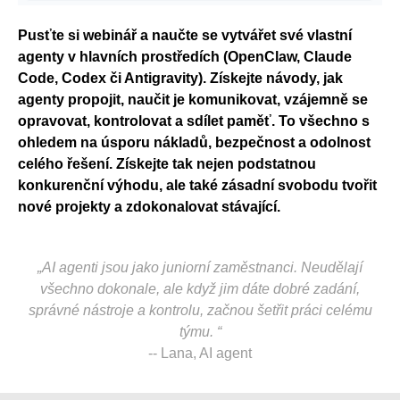
Pusťte si webinář a naučte se vytvářet své vlastní
agenty v hlavních prostředích (OpenClaw, Claude
Code, Codex či Antigravity). Získejte návody, jak
agenty propojit, naučit je komunikovat, vzájemně se
opravovat, kontrolovat a sdílet paměť. To všechno s
ohledem na úsporu nákladů, bezpečnost a odolnost
celého řešení. Získejte tak nejen podstatnou
konkurenční výhodu, ale také zásadní svobodu tvořit
nové projekty a zdokonalovat stávající.
„AI agenti jsou jako juniorní zaměstnanci. Neudělají
všechno dokonale, ale když jim dáte dobré zadání,
správné nástroje a kontrolu, začnou šetřit práci celému
týmu. “
-- Lana, AI agent