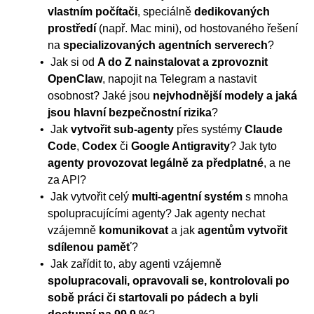
vlastním počítači
, speciálně
dedikovaných
prostředí
(např. Mac mini), od hostovaného řešení
na
specializovaných agentních serverech
?
Jak si od
A do Z nainstalovat a zprovoznit
OpenClaw
, napojit na Telegram a nastavit
osobnost? Jaké jsou
nejvhodnější modely a jaká
jsou hlavní bezpečnostní rizika
?
Jak
vytvořit sub-agenty
přes systémy
Claude
Code
,
Codex
či
Google Antigravity
? Jak tyto
agenty provozovat legálně za předplatné
, a ne
za API?
Jak vytvořit celý
multi-agentní systém
s mnoha
spolupracujícími agenty? Jak agenty nechat
vzájemně
komunikovat
a jak
agentům vytvořit
sdílenou paměť
?
Jak zařídit to, aby agenti vzájemně
spolupracovali, opravovali se, kontrolovali po
sobě práci či startovali po pádech a byli