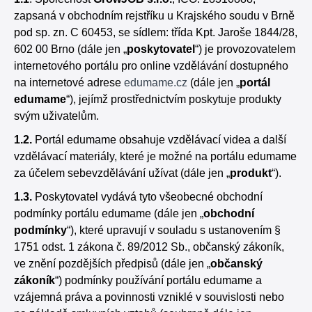
zapsaná v obchodním rejstříku u Krajského soudu v Brně
pod sp. zn. C
60453
, se sídlem: třída Kpt. Jaroše 1844/28,
602 00 Brno (dále jen „
poskytovatel
“) je provozovatelem
internetového portálu pro online vzdělávání dostupného
na internetové adrese
edumame.cz
(dále jen „
portál
edumame
“), jejímž prostřednictvím poskytuje produkty
svým uživatelům.
1.2.
Portál edumame obsahuje vzdělávací videa a další
vzdělávací materiály, které je možné na portálu edumame
za účelem sebevzdělávání užívat (dále jen „
produkt
“).
1.3.
Poskytovatel vydává tyto všeobecné obchodní
podmínky portálu edumame (dále jen „
obchodní
podmínky
“), které upravují v souladu s ustanovením §
1751 odst. 1 zákona č. 89/2012 Sb., občanský zákoník,
ve znění pozdějších předpisů (dále jen „
občanský
zákoník
“) podmínky používání portálu edumame a
vzájemná práva a povinnosti vzniklé v souvislosti nebo