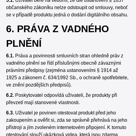
5.1.
Uživatel bere na vědomí, že dle ustanovení § 1837
občanského zákoníku nelze odstoupit od smlouvy, neboť
se v případě produktu jedná o dodání digitálního obsahu.
6. PRÁVA Z VADNÉHO
PLNĚNÍ
6.1.
Práva a povinnosti smluvních stran ohledně práv z
vadného plnění se řídí příslušnými obecně závaznými
právními předpisy (zejména ustanoveními § 1914 až
1925 a zákonem č. 634/1992 Sb., o ochraně spotřebitele,
ve znění pozdějších předpisů).
6.2.
Poskytovatel odpovídá uživateli, že produkty při
převzetí mají stanovené vlastnosti.
6.3.
Uživatel je povinen otestovat produkt před jeho
zakoupením a ověřit si, zda se správně přehrává na jeho
přístroji a jím zvoleném internetovém připojení. K tomuto
otestování slouží ukázková videa, která jsou zdarma