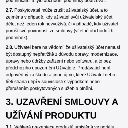
podmínkami a tyto obchodní podmínky dodržovat.
2.7.
Poskytovatel může zrušit uživatelský účet, a to
zejména v případě, kdy uživatel svůj uživatelský účet
déle, než jeden rok nevyužívá, či v případě, kdy uživatel
poruší své povinnosti ze smlouvy (včetně obchodních
podmínek).
2.8.
Uživatel bere na vědomí, že uživatelský účet nemusí
být dostupný nepřetržitě z důvodu opravy, modernizace,
úpravy nebo údržby zařízení nebo softwaru, a to bez
předchozího upozornění Uživatele. Prodávající není
odpovědný za škodu a jinou újmu, které Uživatel nebo
třetí strana utrpí v souvislosti s výpadkem nebo
přerušením poskytovaných služeb a plnění.
3. UZAVŘENÍ SMLOUVY A
UŽÍVÁNÍ PRODUKTU
3.1.
Veškerá prezentace produktů umístěná ve portálu