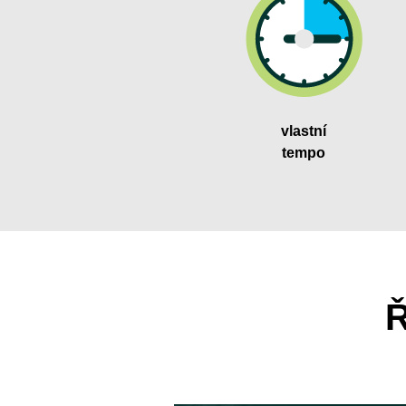
vlastní
tempo
Ř