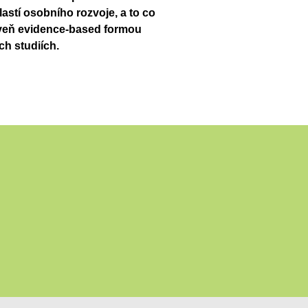
astí osobního rozvoje, a to co
oveň evidence-based formou
h studiích.