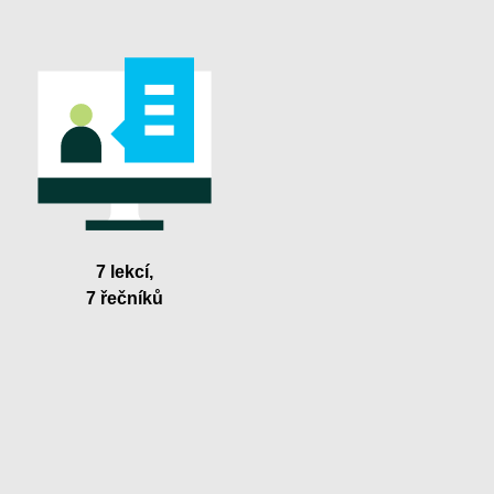
7 lekcí,
7 řečníků