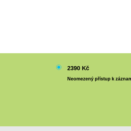
2390 Kč
Neomezený přístup k zázna