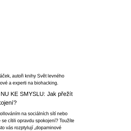
áček, autoři knihy Svět levného
ové a experti na biohacking.
U KE SMYSLU: Jak přežít
kojení?
rollováním na sociálních sítí nebo
 se cítili opravdu spokojení? Toužíte
sto vás rozptylují „dopaminové