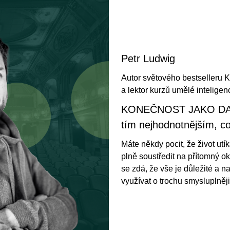
Petr Ludwig
Autor světového bestselleru
a lektor kurzů umělé inteligen
KONEČNOST JAKO DAR:
tím nejhodnotnějším, c
Máte někdy pocit, že život utík
plně soustředit na přítomný ok
se zdá, že vše je důležité a n
využívat o trochu smysluplněj