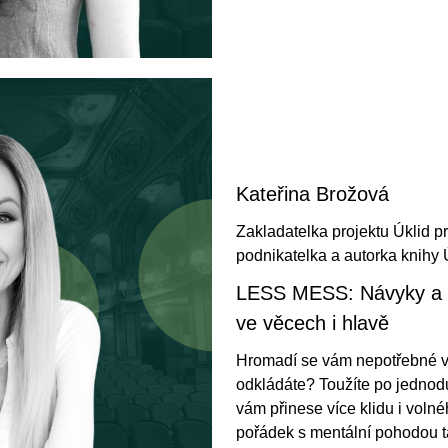
Kateřina Brožová
Zakladatelka projektu Úklid pro
podnikatelka a autorka knihy Ú
LESS MESS: Návyky a tr
ve věcech i hlavě
Hromadí se vám nepotřebné věc
odkládáte? Toužíte po jednod
vám přinese více klidu i volné
pořádek s mentální pohodou t