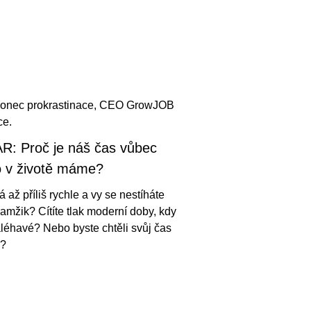
 Konec prokrastinace, CEO GrowJOB
ce.
 Proč je náš čas vůbec
o v životě máme?
á až příliš rychle a vy se nestíháte
amžik? Cítíte tlak moderní doby, kdy
aléhavé? Nebo byste chtěli svůj čas
i?