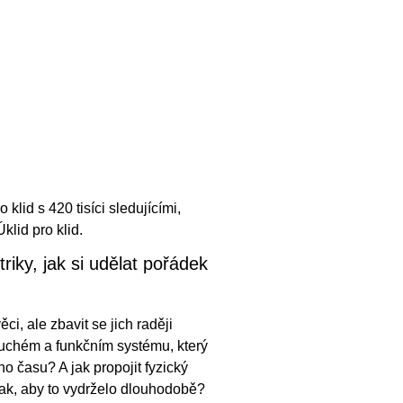
 klid s 420 tisíci sledujícími,
klid pro klid.
iky, jak si udělat pořádek
i, ale zbavit se jich raději
uchém a funkčním systému, který
ho času? A jak propojit fyzický
ak, aby to vydrželo dlouhodobě?