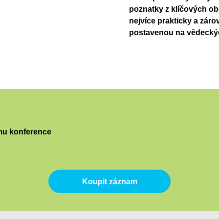
poznatky z klíčových obl
nejvíce prakticky a zár
postavenou na vědeckýc
mu konference
Koupit záznam