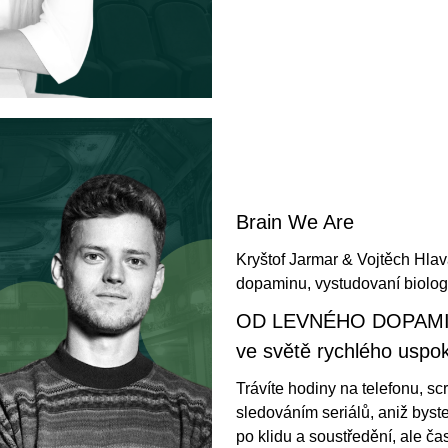
Brain We Are
Kryštof Jarmar & Vojtěch Hlav
dopaminu, vystudovaní biolog
OD LEVNÉHO DOPAMIN
ve světě rychlého uspo
Trávíte hodiny na telefonu, sc
sledováním seriálů, aniž byste
po klidu a soustředění, ale ča