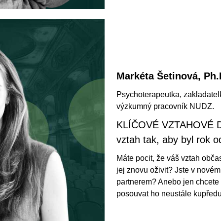
Markéta Šetinová, Ph.
Psychoterapeutka, zakladatelk
výzkumný pracovník NUDZ.
KLÍČOVÉ VZTAHOVÉ D
vztah tak, aby byl rok o
Máte pocit, že váš vztah obča
jej znovu oživit? Jste v novém
partnerem? Anebo jen chcete
posouvat ho neustále kupřed