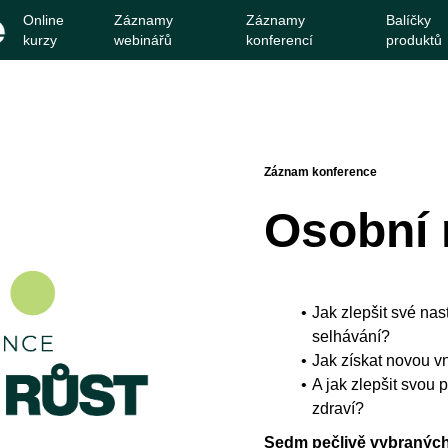
Online
Záznamy
Záznamy
Balíčky
kurzy
webinářů
konferencí
produktů
Záznam konference
Osobní 
Jak zlepšit své nas
selhávání?
Jak získat novou vn
A jak zlepšit svou 
zdraví?
Sedm pečlivě vybraných