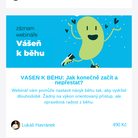
VÁŠEŇ K BĚHU: Jak konečně začít a
nepřestat?
Webinář vám pomůže nastavit návyk běhu tak, aby vydržel
dlouhodobě. Žádný na výkon orientovaný přístup, ale
opravdová radost z běhu.
490 Kč
Lukáš Havránek