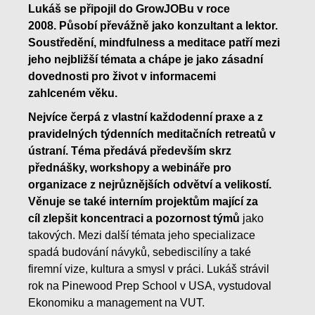
Lukáš se připojil do GrowJOBu v roce
2008. Působí převážně jako konzultant a lektor.
Soustředění, mindfulness a meditace patří mezi
jeho nejbližší témata a chápe je jako zásadní
dovednosti pro život v informacemi
zahlceném věku.
Nejvíce čerpá z vlastní každodenní praxe a z
pravidelných týdenních meditačních retreatů v
ústraní. Téma předává především skrz
přednášky, workshopy a webináře pro
organizace z nejrůznějších odvětví a velikostí.
Věnuje se také interním projektům mající za
cíl zlepšit koncentraci a pozornost týmů
jako
takových. Mezi další témata jeho specializace
spadá budování návyků, sebediscilíny a také
firemní vize, kultura a smysl v práci. Lukáš strávil
rok na Pinewood Prep School v USA, vystudoval
Ekonomiku a management na VUT.