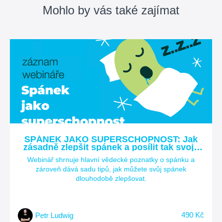
Mohlo by vás také zajímat
SPÁNEK JAKO SUPERSCHOPNOST: Jak
zásadně zlepšit spánek a posílit tak svoje
zdraví a celkovou kvalitu života?
Webinář shrnuje hlavní vědecké poznatky o spánku a
zároveň dává sadu tipů, jak můžete svůj spánek
dlouhodobě zlepšovat.
490 Kč
Petr Ludwig