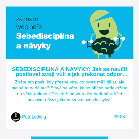
SEBEDISCIPLÍNA A NÁVYKY: Jak se naučit
posilovat svoji vůli a jak překonat odpor,
když se nám nechce?
Znáte ten pocit, kdy přesně víte, co byste měli dělat, ale
stejně to neděláte? Stává se vám, že se občas nedokážete
do věcí „dokopat“? Nedaří se vám dlouhodobě udržet
pozitivní návyky či omezovat své zlozvyky?
490 Kč
Petr Ludwig