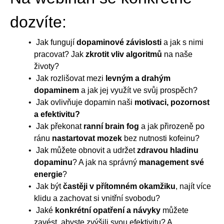
dozvíte:
Jak fungují
dopaminové závislosti
a jak s nimi
pracovat? Jak
zkrotit vliv algoritmů
na naše
životy?
Jak rozlišovat mezi
levným a drahým
dopaminem
a jak jej využít ve svůj prospěch?
Jak ovlivňuje dopamin naši
motivaci, pozornost
a efektivitu?
Jak překonat
ranní brain fog
a jak přirozeně po
ránu
nastartovat mozek
bez nutnosti kofeinu?
Jak můžete obnovit a udržet
zdravou hladinu
dopaminu
? A jak na správný
management své
energie
?
Jak být
častěji v přítomném okamžiku
, najít více
klidu a zachovat si vnitřní svobodu?
Jaké
konkrétní opatření a návyky
můžete
zavést, abyste zvýšili svou efektivitu? A