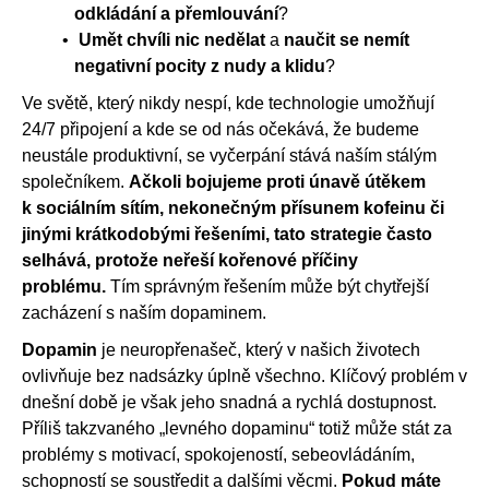
odkládání a přemlouvání
?
Umět chvíli nic nedělat
a
naučit se nemít
negativní pocity z nudy a klidu
?
Ve světě, který nikdy nespí, kde technologie umožňují
24/7 připojení a kde se od nás očekává, že budeme
neustále produktivní, se vyčerpání stává naším stálým
společníkem.
Ačkoli bojujeme proti únavě útěkem
k sociálním sítím, nekonečným přísunem kofeinu či
jinými krátkodobými řešeními, tato strategie často
selhává, protože neřeší kořenové příčiny
problému.
Tím správným řešením může být chytřejší
zacházení s naším dopaminem.
Dopamin
je neuropřenašeč, který v našich životech
ovlivňuje bez nadsázky úplně všechno. Klíčový problém v
dnešní době je však jeho snadná a rychlá dostupnost.
Příliš takzvaného „levného dopaminu“ totiž může stát za
problémy s motivací, spokojeností, sebeovládáním,
schopností se soustředit a dalšími věcmi.
Pokud máte