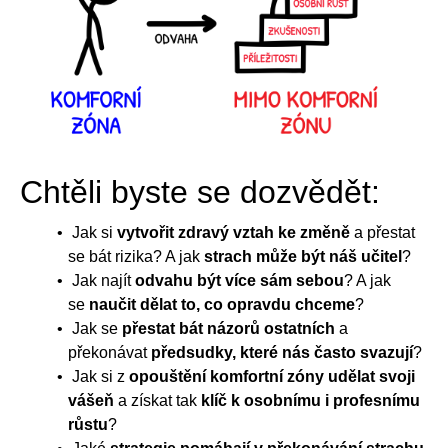
Chtěli byste se dozvědět:
Jak si
vytvořit zdravý vztah ke změně
a přestat
se bát rizika? A jak
strach může být náš učitel
?
Jak najít
odvahu být více sám sebou
? A jak
se
naučit dělat to, co opravdu chceme
?
Jak se
přestat bát názorů ostatních
a
překonávat
předsudky, které nás často svazují
?
Jak si z
opouštění komfortní zóny udělat svoji
vášeň
a získat tak
klíč k osobnímu i profesnímu
růstu
?