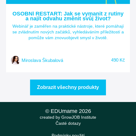
OSOBNÍ RESTART: Jak se vymanit z rutiny
a najít odvahu změnit svůj život?
Webinář je zaměřen na praktické nástroje, které pomáhají
se zvládnutím nových začátků, vyhledáváním příležitostí a
pomůže vám znovuobjevit smysl v životě.
490 Kč
Miroslava Škubalová
Zobrazit všechny produkty
© EDUmame 2026
created by GrowJOB Institute
Časté dotazy
Podmínky použití