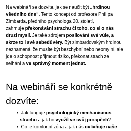
Na webináři se dozvíte, jak se naučit být
„hrdinou
všedního dne“.
Tento koncept od profesora Philipa
Zimbarda, předního psychologa 20. století,
zahrnuje
překonávání strachu či toho, co si o nás
druzí myslí.
Je také zdrojem
posilování své vůle, a
skrze to i své sebedůvěry.
Být zimbardovským hrdinou
neznamená, že musíte být bezchybní nebo neomylní, ale
jde o schopnost přijmout riziko, překonat strach ze
selhání a
ve správný moment jednat
.
Na webináři se konkrétně
dozvíte:
Jak funguje
psychologický mechanismus
strachu
a jak ho
využít ve svůj prospěch
?
Co je komfortní zóna a jak nás
ovlivňuje naše