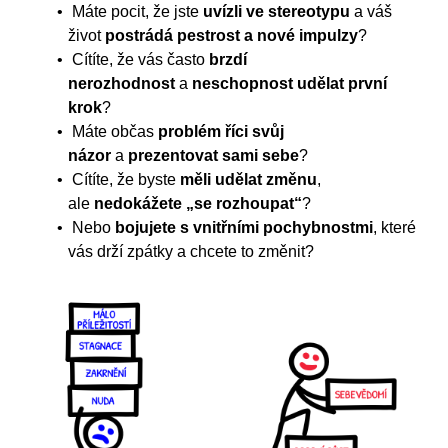
Máte pocit, že jste
uvízli ve stereotypu
a váš
život
postrádá pestrost a nové impulzy
?
Cítíte, že vás často
brzdí
nerozhodnost
a
neschopnost udělat první
krok
?
Máte občas
problém říci svůj
názor
a
prezentovat sami sebe
?
Cítíte, že byste
měli udělat změnu
,
ale
nedokážete „se rozhoupat“
?
Nebo
bojujete s vnitřními pochybnostmi
, které
vás drží zpátky a chcete to změnit?