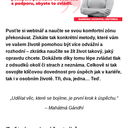
Pusťte si webinář a naučte se svou komfortní zónu
překonávat. Získáte tak konkrétní metody, které vám
ve vašem životě pomohou být více odvážní a
rozhodní – zkrátka naučíte se žít život takový, jaký
opravdu chcete. Dokážete díky tomu lépe zvládat tlak
z odsudků okolí či strach z neznáma. Celkově si tak
osvojíte klíčovou dovednost pro úspěch jak v kariéře,
tak i v osobním životě. Tři, dva, jedna… Teď.
„Udělat věc, které se bojíme, je první krok k úspěchu.“
-- Mahátmá Gándhí