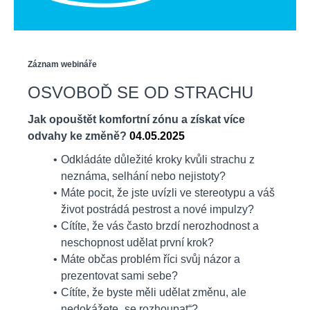
Záznam webináře
OSVOBOĎ SE OD STRACHU
Jak opouštět komfortní zónu a získat více
odvahy ke změně?
04.05.2025
Odkládáte důležité kroky kvůli strachu z
neznáma, selhání nebo nejistoty?
Máte pocit, že jste uvízli ve stereotypu a váš
život postrádá pestrost a nové impulzy?
Cítíte, že vás často brzdí nerozhodnost a
neschopnost udělat první krok?
Máte občas problém říci svůj názor a
prezentovat sami sebe?
Cítíte, že byste měli udělat změnu, ale
nedokážete „se rozhoupat“?