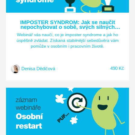
IMPOSTER SYNDROM: Jak se naučit
nepochybovat o sobě, svých silných
stránkách a úspěších?
Webinář vás naučí, co je imposter syndrome a jak ho
úspěšně zvládat. Získaná stabilnější sebedůvěra vám
pomůže v osobním i pracovním životě.
490 Kč
Denisa Dědičová