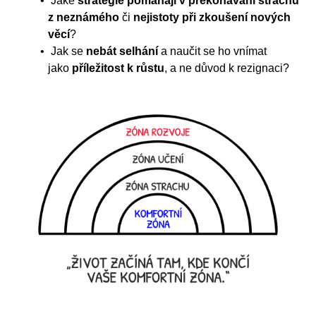
Jaké
strategie pomáhají v překonávání strachu
z neznámého
či
nejistoty při zkoušení nových
věcí
?
Jak se
nebát selhání
a naučit se ho vnímat
jako
příležitost k růstu
, a ne důvod k rezignaci?