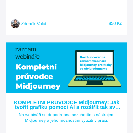
890 Kč
Zdeněk Valut
KOMPLETNÍ PRŮVODCE Midjourney: Jak
tvořit grafiku pomocí AI a rozšířit tak své
kreativní dovednosti?
Na webináři se dopodrobna seznámíte s nástrojem
Midjourney a jeho možnostmi využití v praxi.