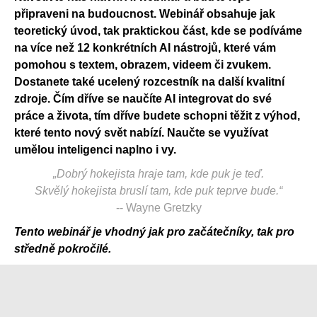
připraveni na budoucnost. Webinář obsahuje jak
teoretický úvod, tak praktickou část, kde se podíváme
na více než 12 konkrétních AI nástrojů, které vám
pomohou s textem, obrazem, videem či zvukem.
Dostanete také ucelený rozcestník na další kvalitní
zdroje. Čím dříve se naučíte AI integrovat do své
práce a života, tím dříve budete schopni těžit z výhod,
které tento nový svět nabízí. Naučte se využívat
umělou inteligenci naplno i vy.
„Dobrý hokejista hraje tam, kde puk je teď.
Skvělý hokejista bruslí tam, kde puk teprve bude.“
-- Wayne Gretzky
Tento webinář je vhodný jak pro začátečníky, tak pro
středně pokročilé.