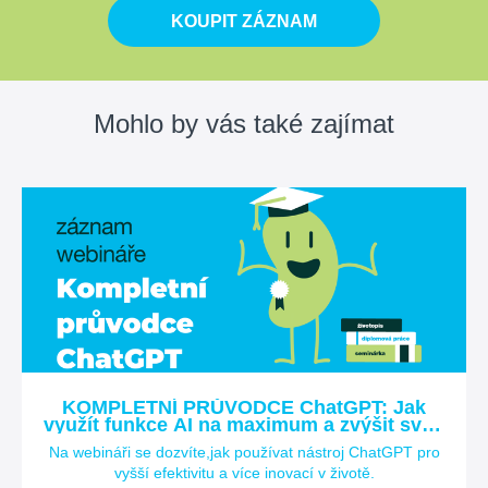
KOUPIT ZÁZNAM
Mohlo by vás také zajímat
KOMPLETNÍ PRŮVODCE ChatGPT: Jak
využít funkce AI na maximum a zvýšit svoji
hodnotu na trhu práce?
Na webináři se dozvíte,jak používat nástroj ChatGPT pro
vyšší efektivitu a více inovací v životě.