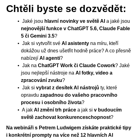
Chtěli byste se dozvědět:
Jaké jsou
hlavní novinky ve světě AI
a jaké jsou
nejnovější funkce v ChatGPT 5.6, Claude Fable
5 či Gemini 3.5
?
Jak si vytvořit své
AI asistenty
na míru, kteří
dokážou už dnes ušetřit hodně práce? A co přesně
nabízejí
AI agenti
?
Jak na
ChatGPT Work či Claude Cowork
? Jaké
jsou nejlepší nástroje na
AI fotky, video a
zpracování zvuku
?
Jak si
vybrat z desítek AI nástrojů
ty, které
opravdu
zapadnou do vašeho pracovního
procesu i osobního života
?
A jak
AI změní trh práce
a jak si
v budoucím
světě zachovat konkurenceschopnost
?
Na webináři s Petrem Ludwigem získáte praktické tipy
i konkrétní prompty na více než 12 hlavních AI