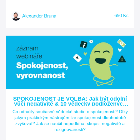
690 Kč
Alexander Bruna
SPOKOJENOST JE VOLBA: Jak být odolní
vůči negativitě & 10 vědecky podložených
metod pro spokojenější život
Co odhalily současné vědecké studie o spokojenosti? Díky
jakým praktickým nástrojům lze spokojenost dlouhodobě
zvyšovat? Jak se naučit nepodléhat skepsi, negativitě a
rezignovanosti?