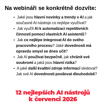
Na webináři se konkrétně dozvíte:
Jaké jsou
hlavní novinky a trendy v AI
a jak
současné AI nástroje co nejlépe využívat?
Jak využít
AI k automatizaci repetitivních
činností pomocí vlastních AI asistentů
?
Jak
co nejlépe integrovat AI do svého
pracovního procesu
? Jaké
dovednosti má
opravdu smysl se dnes učit
?
Jak AI
používat bezpečně
, jak
chránit své
soukromí
a jaká jsou
hlavní rizika
?
A jaké
další kvalitní zdroje informací
sledovat?
Jak své AI
dovednosti posilovat dlouhodobě
?