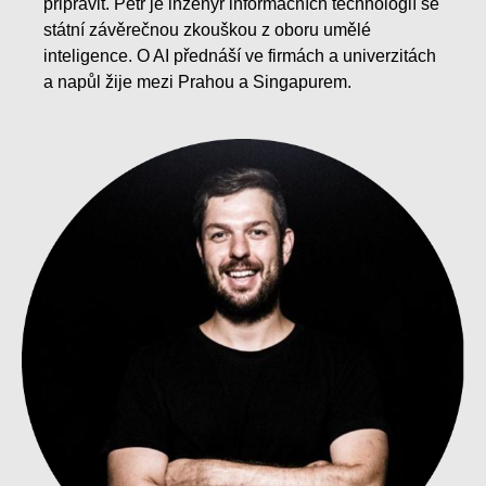
připravit. Petr je inženýr informačních technologií se
státní závěrečnou zkouškou z oboru umělé
inteligence. O AI přednáší ve firmách a univerzitách
a napůl žije mezi Prahou a Singapurem.