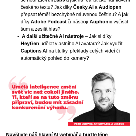
českého textu? Jak díky
Česky.AI
a
Audiopen
přepsat téměř bezchybně mluvenou češtinu? A jak
díky
Adobe Podcast
či nástroji
Auphonic
vyčistit
šum a zesílit hlas?
A další užitečné AI nástroje
– Jak si díky
HeyGen
udělat vlastního AI avatara? Jak využít
Captions AI
na titulky, překlady celých videí či
automatický pohled do kamery?
Navštivte náš hlavní AI webinář a buďte lépe