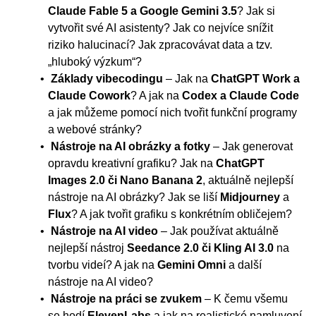
Claude Fable 5 a Google Gemini 3.5
? Jak si
vytvořit své AI asistenty? Jak co nejvíce snížit
riziko halucinací? Jak zpracovávat data a tzv.
„hluboký výzkum“?
Základy vibecodingu
– Jak na
ChatGPT Work a
Claude Cowork
? A jak na
Codex a Claude Code
a jak můžeme pomocí nich tvořit funkční programy
a webové stránky?
Nástroje na AI obrázky a fotky
– Jak generovat
opravdu kreativní grafiku? Jak na
ChatGPT
Images 2.0 či Nano Banana 2
, aktuálně nejlepší
nástroje na AI obrázky? Jak se liší
Midjourney
a
Flux
? A jak tvořit grafiku s konkrétním obličejem?
Nástroje na AI video
– Jak používat aktuálně
nejlepší nástroj
Seedance 2.0 či Kling AI 3.0
na
tvorbu videí? A jak na
Gemini Omni
a další
nástroje na AI video?
Nástroje na práci se zvukem
– K čemu všemu
se hodí
ElevenLabs
a jak na realistické namluvení