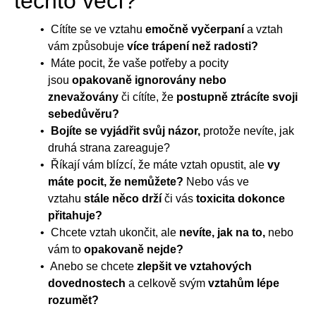
těchto věcí?
Cítíte se ve vztahu
emočně vyčerpaní
a vztah
vám způsobuje
více trápení než radosti?
Máte pocit, že vaše potřeby a pocity
jsou
opakovaně ignorovány nebo
znevažovány
či cítíte, že
postupně ztrácíte svoji
sebedůvěru?
Bojíte se vyjádřit svůj názor,
protože nevíte, jak
druhá strana zareaguje?
Říkají vám blízcí, že máte vztah opustit, ale
vy
máte pocit, že nemůžete?
Nebo vás ve
vztahu
stále něco drží
či vás
toxicita dokonce
přitahuje?
Chcete vztah ukončit, ale
nevíte, jak na to,
nebo
vám to
opakovaně nejde?
Anebo se chcete
zlepšit ve vztahových
dovednostech
a celkově svým
vztahům lépe
rozumět?