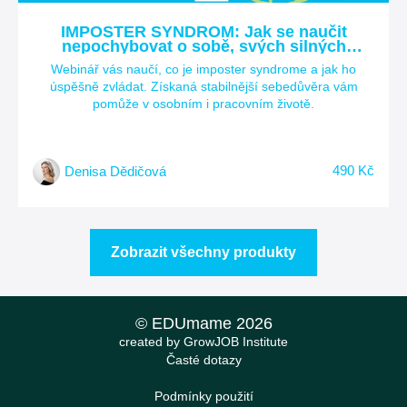
IMPOSTER SYNDROM: Jak se naučit
nepochybovat o sobě, svých silných
stránkách a úspěších?
Webinář vás naučí, co je imposter syndrome a jak ho
úspěšně zvládat. Získaná stabilnější sebedůvěra vám
pomůže v osobním i pracovním životě.
490 Kč
Denisa Dědičová
Zobrazit všechny produkty
© EDUmame 2026
created by GrowJOB Institute
Časté dotazy
Podmínky použití