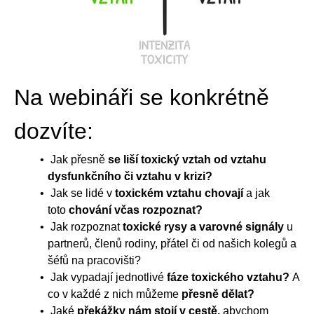
Na webináři se konkrétně
dozvíte:
Jak přesně
se liší toxický vztah od vztahu
dysfunkčního či vztahu v krizi?
Jak se lidé v
toxickém vztahu chovají
a jak
toto
chování včas rozpoznat?
Jak rozpoznat
toxické rysy a varovné signály
u
partnerů, členů rodiny, přátel či od našich kolegů a
šéfů na pracovišti?
Jak vypadají jednotlivé
fáze toxického vztahu?
A
co v každé z nich můžeme
přesně dělat?
Jaké
překážky nám stojí v cestě,
abychom