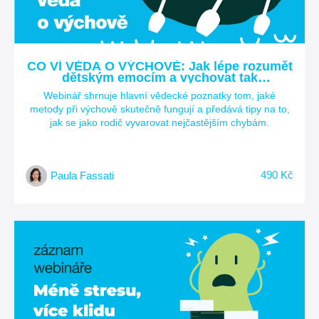
CO VÍ VĚDA O VÝCHOVĚ: Jak lépe rozumět
dětským emocím a vychovat tak
spokojenější dítě? A jak obstát jako rodič?
Webinář shrnuje hlavní vědecké poznatky tom, jaké
metody při výchově skutečně fungují a předává tipy na to,
jak se jako rodič vyvarovat nejčastějším chybám.
490 Kč
Paula Fassati