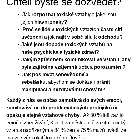
Chtěli byste se dozvědět?
Jak
rozpoznat toxické vztahy
a jaké jsou
jejich
hlavní znaky?
Proč se lidé v toxických vztazích často cítí
uvězněni
a jak
najít v sobě sílu k odchodu?
Jaké jsou dopady toxických vztahů na
naše psychické a fyzické zdraví?
Jakým způsobem komunikovat ve vztahu, aby
byla zajištěna vzájemná úcta a porozumění?
Jak posilovat sebevědomí a
sebelásku,
abychom se dokázali
bránit
manipulaci a nezdravému chování?
Každý z nás se občas zamotává do svých emocí,
zamilovává se do problematických protějšků či
opakuje stejné vztahové chyby.
Až 80 % lidí zažilo
emoční zneužívání, 3 ze 4 zaměstnanců zažilo toxický
vztah s nadřízeným a 84 % žen a 75 % mužů uvádí, že
má ve svém okolí toxického člověka.