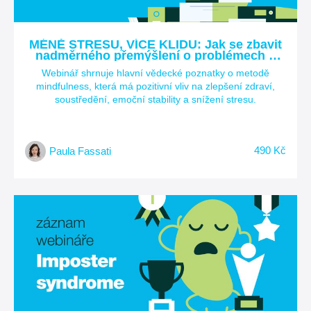
MÉNĚ STRESU, VÍCE KLIDU: Jak se zbavit
nadměrného přemýšlení o problémech a
být psychicky silnější?
Webinář shrnuje hlavní vědecké poznatky o metodě
mindfulness, která má pozitivní vliv na zlepšení zdraví,
soustředění, emoční stability a snížení stresu.
490 Kč
Paula Fassati