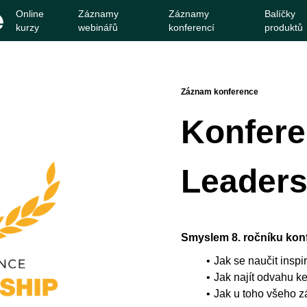
Online
Záznamy
Záznamy
Balíčky
kurzy
webinářů
konferencí
produktů
Záznam konference
Konfer
Leaders
Smyslem 8. ročníku kon
Jak se naučit inspi
Jak najít odvahu 
Jak u toho všeho z