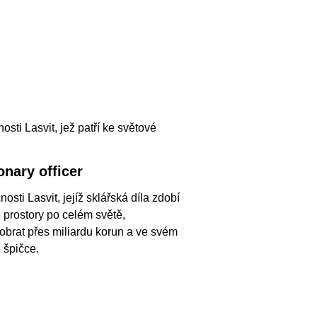
sti Lasvit, jež patří ke světové
onary officer
osti Lasvit, jejíž sklářská díla zdobí
é prostory po celém světě,
obrat přes miliardu korun a ve svém
 špičce.