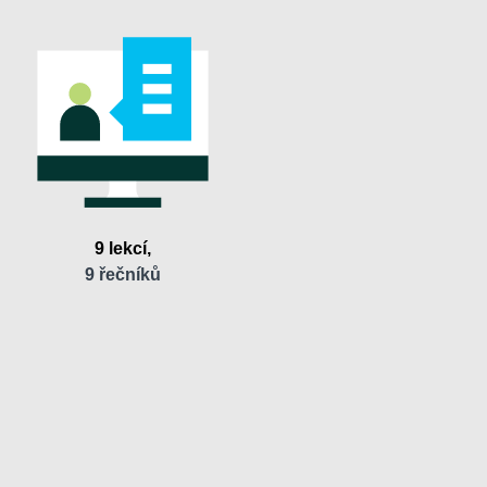
9 lekcí,
9 řečníků