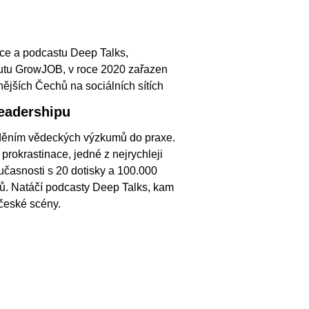
ace a podcastu Deep Talks,
itutu GrowJOB, v roce 2020 zařazen
nějších Čechů na sociálních sítích
eadershipu
děním vědeckých výzkumů do praxe.
prokrastinace, jedné z nejrychleji
časnosti s 20 dotisky a 100.000
ků. Natáčí podcasty Deep Talks, kam
 české scény.