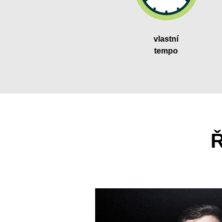
vlastní
tempo
Ř