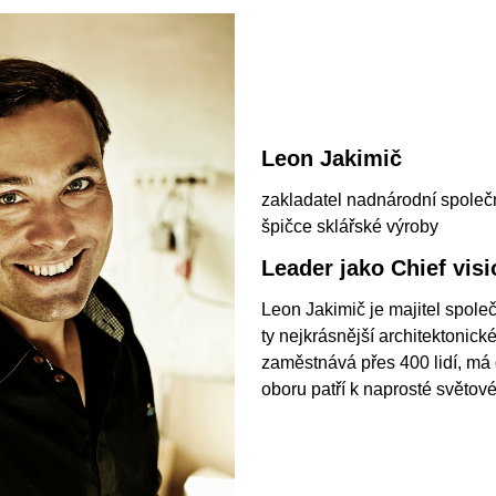
Leon Jakimič
zakladatel nadnárodní společno
špičce sklářské výroby
Leader jako Chief visi
Leon Jakimič je majitel společn
ty nejkrásnější architektonick
zaměstnává přes 400 lidí, má 
oboru patří k naprosté světové