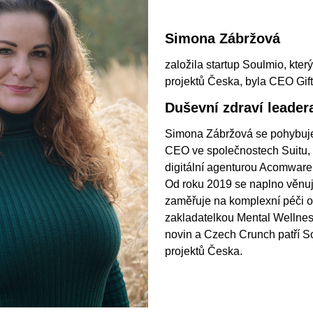
Simona Zábržová
založila startup Soulmio, kter
projektů Česka, byla CEO Gi
Duševní zdraví leader
Simona Zábržová se pohybuje 
CEO ve společnostech Suitu, 
digitální agenturou Acomware
Od roku 2019 se naplno věnuje
zaměřuje na komplexní péči o 
zakladatelkou Mental Wellne
novin a Czech Crunch patří S
projektů Česka.