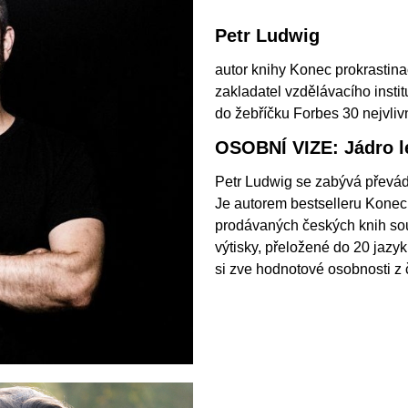
Petr Ludwig
autor knihy Konec prokrastin
zakladatel vzdělávacího inst
do žebříčku Forbes 30 nejvliv
OSOBNÍ VIZE: Jádro l
Petr Ludwig se zabývá převá
Je autorem bestselleru Konec 
prodávaných českých knih sou
výtisky, přeložené do 20 jazy
si zve hodnotové osobnosti z