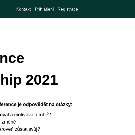
Kontakt
Přihlášení
Registrace
ence
hip 2021
ference je odpovědět na otázky:
rovat a motivovat druhé?
ke změně
ároveň zůstat svůj?