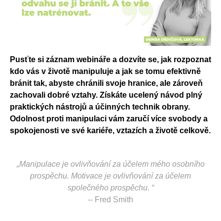
Pusťte si záznam webináře a dozvíte se, jak rozpoznat
kdo vás v životě manipuluje a jak se tomu efektivně
bránit tak, abyste chránili svoje hranice, ale zároveň
zachovali dobré vztahy. Získáte ucelený návod plný
praktických nástrojů a účinných technik obrany.
Odolnost proti manipulaci vám zaručí více svobody a
spokojenosti ve své kariéře, vztazích a životě celkově.
„Manipulace je ovlivňování za účelem mého osobního
prospěchu. Motivace je ovlivňování za účelem
společného prospěchu. “
-- Fred Smith