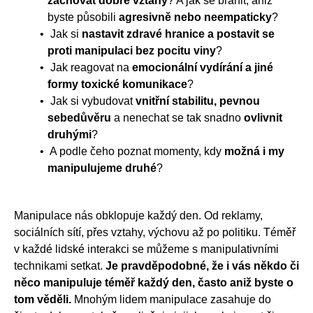
zachovat dobré vztahy
? A jak se bránit, aniž
byste působili
agresivně nebo neempaticky
?
Jak si
nastavit zdravé hranice a postavit se
proti manipulaci bez pocitu viny
?
Jak reagovat na
emocionální vydírání a jiné
formy toxické komunikace
?
Jak si vybudovat
vnitřní stabilitu, pevnou
sebedůvěru
a nenechat se tak snadno
ovlivnit
druhými
?
A podle čeho poznat momenty, kdy
možná i my
manipulujeme druhé
?
Manipulace nás obklopuje každý den. Od reklamy,
sociálních sítí, přes vztahy, výchovu až po politiku. Téměř
v každé lidské interakci se můžeme s manipulativními
technikami setkat.
Je pravděpodobné, že i vás někdo či
něco manipuluje téměř každý den, často aniž byste o
tom věděli.
Mnohým lidem manipulace zasahuje do