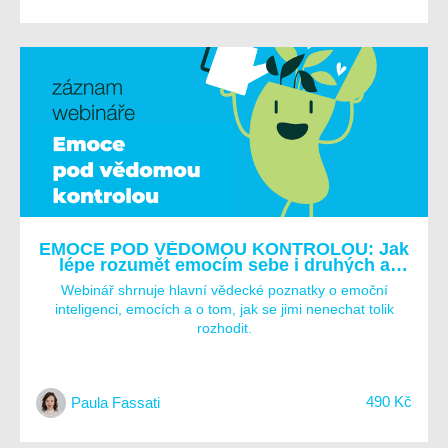
EMOCE POD VĚDOMOU KONTROLOU: Jak
lépe rozumět emocím sebe i druhých a
získat tak vnitřní stabilitu?
Webinář shrnuje hlavní vědecké poznatky o emoční
inteligenci, emocích a o tom, jak se jimi nenechat tolik
rozhodit.
490 Kč
Paula Fassati