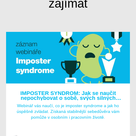
zajímat
IMPOSTER SYNDROM: Jak se naučit
nepochybovat o sobě, svých silných
stránkách a úspěších?
Webinář vás naučí, co je imposter syndrome a jak ho
úspěšně zvládat. Získaná stabilnější sebedůvěra vám
pomůže v osobním i pracovním životě.