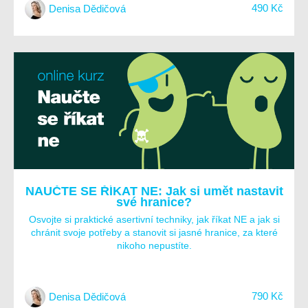
490 Kč
Denisa Dědičová
NAUČTE SE ŘÍKAT NE: Jak si umět nastavit
své hranice?
Osvojte si praktické asertivní techniky, jak říkat NE a jak si
chránit svoje potřeby a stanovit si jasné hranice, za které
nikoho nepustíte.
790 Kč
Denisa Dědičová