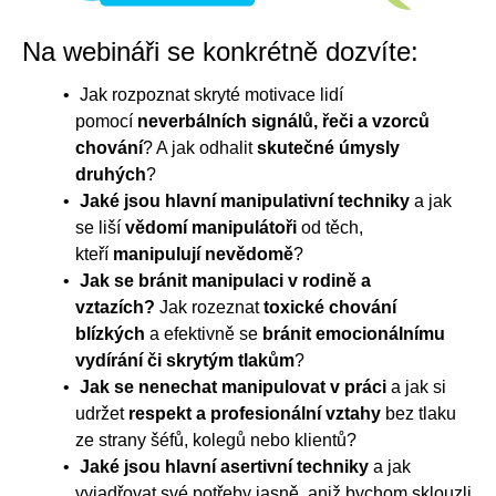
Na webináři se konkrétně dozvíte:
Jak rozpoznat skryté motivace lidí
pomocí
neverbálních signálů, řeči a vzorců
chování
? A jak odhalit
skutečné úmysly
druhých
?
Jaké jsou hlavní manipulativní techniky
a jak
se liší
vědomí manipulátoři
od těch,
kteří
manipulují nevědomě
?
Jak se bránit manipulaci v rodině a
vztazích?
Jak rozeznat
toxické chování
blízkých
a efektivně se
bránit emocionálnímu
vydírání či skrytým tlakům
?
Jak se nenechat manipulovat v práci
a jak si
udržet
respekt a profesionální vztahy
bez tlaku
ze strany šéfů, kolegů nebo klientů?
Jaké jsou hlavní asertivní techniky
a jak
vyjadřovat své potřeby jasně, aniž bychom sklouzli