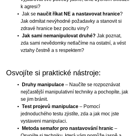
k agresi?
Jak se
naučit říkat NE a nastavovat hranice
?
Jak odmítat nevýhodné požadavky a stanovit si
zdravé hranice bez pocitu viny?
Jak sami nemanipulovat druhé?
Jak poznat,
zda sami nevědomky netlačíme na ostatní, a vést
vztahy čestně a s respektem?
Osvojíte si praktické nástroje:
Druhy manipulace
– Naučíte se rozpoznávat
nejčastější manipulativní techniky a pochopíte, jak
se jim bránit.
Test projevů manipulace
– Pomocí
jednoduchého testu zjistíte, zda a jak moc jste
vystaveni manipulaci.
Metoda semafor pro nastavování hranic
–
Osvojíte si techniku, která vám pomůže jasně a