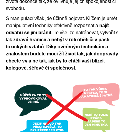
života dokonce tak, že ovlivňuje jejich spokojenost či
svobodu.
S manipulací však jde účinně bojovat. Klíčem je umět
manipulativní techniky efektivně rozpoznat a
najít
odvahu se jim bránit.
To vše lze natrénovat, vytvořit si
tak
zdravé hranice a nebýt v roli oběti či v pasti
toxických vztahů. Díky ověřeným technikám a
znalostem budete moci žít život tak, jak doopravdy
chcete vy a ne tak, jak by to chtěli vaši blízcí,
kolegové, šéfové či společnost.