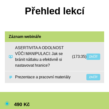
Přehled lekcí
Záznam webináře
ASERTIVITA A ODOLNOST
VŮČI MANIPULACI: Jak se
(173:35)
ZAČÍT
bránit nátlaku a efektivně si
nastavovat hranice?
Prezentace a pracovní materiály
ZAČÍT
490 Kč