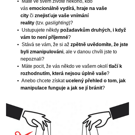
Máte ve svém životě někoho, kdo
vás
emocionálně vydírá, hraje na vaše
city
či
znejisťuje vaše vnímání
reality
(tzv.
gaslighting
)?
Ustupujete někdy
požadavkům druhých, i když
vám to není příjemné
?
Stává se vám, že si až
zpětně uvědomíte, že jste
byli zmanipulováni
, ale v danou chvíli jste to
nepoznali?
Máte pocit, že vás někdo ve vašem okolí
tlačí k
rozhodnutím, která nejsou úplně vaše
?
Anebo chcete získat
ucelený přehled o tom, jak
manipulace funguje a jak se jí bránit
?