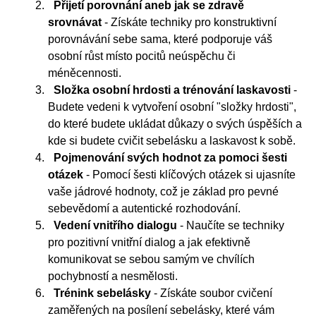
Přijetí porovnání aneb jak se zdravě
srovnávat
- Získáte techniky pro konstruktivní
porovnávání sebe sama, které podporuje váš
osobní růst místo pocitů neúspěchu či
méněcennosti.
Složka osobní hrdosti a trénování laskavosti
-
Budete vedeni k vytvoření osobní "složky hrdosti",
do které budete ukládat důkazy o svých úspěších a
kde si budete cvičit sebelásku a laskavost k sobě.
Pojmenování svých hodnot za pomoci šesti
otázek
- Pomocí šesti klíčových otázek si ujasníte
vaše jádrové hodnoty, což je základ pro pevné
sebevědomí a autentické rozhodování.
Vedení vnitřího dialogu
- Naučíte se techniky
pro pozitivní vnitřní dialog a jak efektivně
komunikovat se sebou samým ve chvílích
pochybností a nesmělosti.
Trénink sebelásky
- Získáte soubor cvičení
zaměřených na posílení sebelásky, které vám