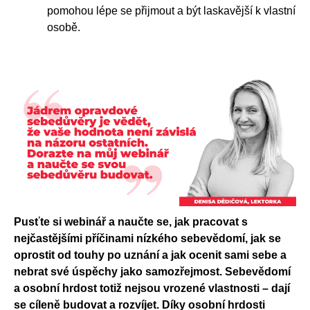
pomohou lépe se přijmout a být laskavější k vlastní
osobě.
Pusťte si webinář a naučte se, jak pracovat s
nejčastějšími příčinami nízkého sebevědomí, jak se
oprostit od touhy po uznání a jak ocenit sami sebe a
nebrat své úspěchy jako samozřejmost. Sebevědomí
a osobní hrdost totiž nejsou vrozené vlastnosti – dají
se cíleně budovat a rozvíjet. Díky osobní hrdosti