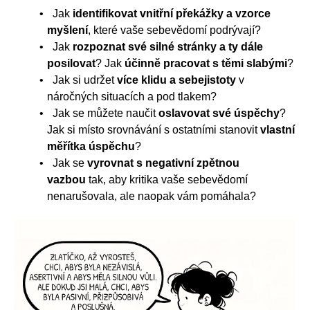
Jak
identifikovat vnitřní překážky a vzorce
myšlení
, které vaše sebevědomí podrývají?
Jak
rozpoznat své silné stránky a ty dále
posilovat
? Jak
účinně pracovat s těmi slabými
?
Jak si udržet
více klidu a sebejistoty
v
náročných situacích a pod tlakem?
Jak se můžete naučit
oslavovat své úspěchy
?
Jak si místo srovnávání s ostatními stanovit
vlastní
měřítka úspěchu
?
Jak se
vyrovnat s negativní zpětnou
vazbou
tak, aby kritika vaše sebevědomí
nenarušovala, ale naopak vám pomáhala?