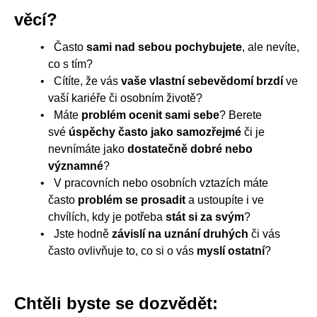
věcí?
Často
sami nad sebou pochybujete
, ale nevíte,
co s tím?
Cítíte, že vás
vaše vlastní sebevědomí brzdí
ve
vaší kariéře či osobním životě?
Máte
problém ocenit sami sebe
? Berete
své
úspěchy často jako samozřejmé
či je
nevnímáte jako
dostatečně dobré nebo
významné
?
V pracovních nebo osobních vztazích máte
často
problém se prosadit
a ustoupíte i ve
chvílích, kdy je potřeba
stát si za svým
?
Jste hodně
závislí na uznání druhých
či vás
často ovlivňuje to, co si o vás
myslí ostatní
?
Chtěli byste se dozvědět: