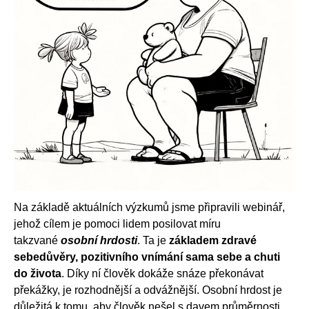
Na základě aktuálních výzkumů jsme připravili webinář,
jehož cílem je pomoci lidem posilovat míru
takzvané
osobní hrdosti
. Ta je
základem zdravé
sebedůvěry, pozitivního vnímání sama sebe a chuti
do života
. Díky ní člověk dokáže snáze překonávat
překážky, je rozhodnější a odvážnější. Osobní hrdost je
důležitá k tomu, aby člověk nešel s davem průměrnosti,