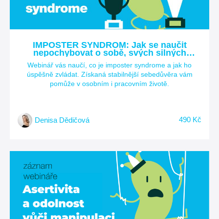
IMPOSTER SYNDROM: Jak se naučit
nepochybovat o sobě, svých silných
stránkách a úspěších?
Webinář vás naučí, co je imposter syndrome a jak ho
úspěšně zvládat. Získaná stabilnější sebedůvěra vám
pomůže v osobním i pracovním životě.
490 Kč
Denisa Dědičová