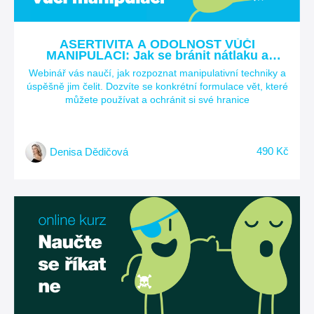
ASERTIVITA A ODOLNOST VŮČI
MANIPULACI: Jak se bránit nátlaku a
efektivně si nastavovat hranice?
Webinář vás naučí, jak rozpoznat manipulativní techniky a
úspěšně jim čelit. Dozvíte se konkrétní formulace vět, které
můžete používat a ochránit si své hranice
490 Kč
Denisa Dědičová