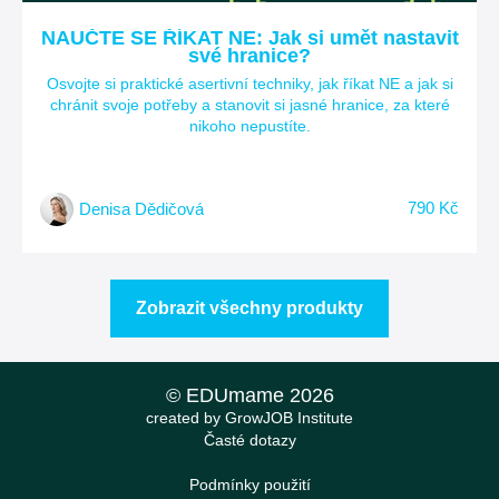
NAUČTE SE ŘÍKAT NE: Jak si umět nastavit
své hranice?
Osvojte si praktické asertivní techniky, jak říkat NE a jak si
chránit svoje potřeby a stanovit si jasné hranice, za které
nikoho nepustíte.
790 Kč
Denisa Dědičová
Zobrazit všechny produkty
© EDUmame 2026
created by GrowJOB Institute
Časté dotazy
Podmínky použití