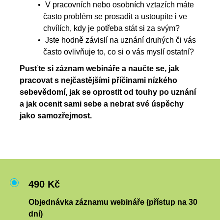
V pracovních nebo osobních vztazích máte
často problém se prosadit a ustoupíte i ve
chvílích, kdy je potřeba stát si za svým?
Jste hodně závislí na uznání druhých či vás
často ovlivňuje to, co si o vás myslí ostatní?
Pusťte si záznam webináře
a naučte se, jak
pracovat s nejčastějšími příčinami nízkého
sebevědomí, jak se oprostit od touhy po uznání
a jak ocenit sami sebe a nebrat své úspěchy
jako samozřejmost.
490 Kč
Objednávka záznamu webináře (přístup na 30
dní)