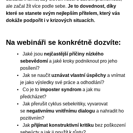
ale začal žít více podle sebe.
Je to dovednost, díky
které se stanete svým nejlepším přítelem, který vás
dokáže podpořit i v krizových situacích.
Na webináři se konkrétně dozvíte:
Jaké jsou
nejčastější příčiny nízkého
sebevědomí
a jaké kroky podniknout pro jeho
posílení?
Jak se naučit
uznávat vlastní úspěchy
a vnímat
je jako výsledky své práce a odhodlání?
Co je to
imposter syndrom
a jak mu
předcházet?
Jak přerušit cyklus sebekritiky, vyvarovat
se
negativnímu vnitřnímu dialogu
a nahradit ho
pozitivním?
Jak
přijímat konstruktivní kritiku
bez poškození
sebeúcty a jak ji použít k růstu?