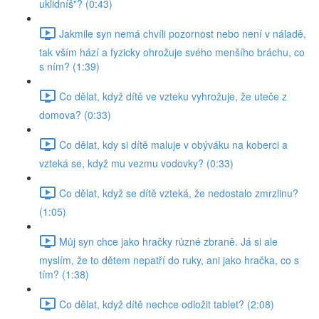
uklidníš"? (0:43)
Jakmile syn nemá chvíli pozornost nebo není v náladě,
tak vším hází a fyzicky ohrožuje svého menšího bráchu, co
s ním? (1:39)
Co dělat, když dítě ve vzteku vyhrožuje, že uteče z
domova? (0:33)
Co dělat, kdy si dítě maluje v obýváku na koberci a
vzteká se, když mu vezmu vodovky? (0:33)
Co dělat, když se dítě vzteká, že nedostalo zmrzlinu?
(1:05)
Můj syn chce jako hračky různé zbraně. Já si ale
myslím, že to dětem nepatří do ruky, ani jako hračka, co s
tím? (1:38)
Co dělat, když dítě nechce odložit tablet? (2:08)