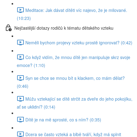
Meditace: Jak dávat dítěti víc najevo, že je milované.
(10:23)
Nejčastější dotazy rodičů k tématu dětského vzteku
Neměli bychom projevy vzteku prostě ignorovat? (0:42)
Co když vidím, že mnou dítě jen manipuluje skrz svoje
emoce? (1:10)
Syn se chce se mnou bít s klackem, co mám dělat?
(0:46)
Můžu vztekající se dítě strčit za dveře do jeho pokojíku,
ať se uklidní? (0:14)
Dítě je na mě sprosté, co s ním? (0:35)
Dcera se často vzteká a blbě tváří, když má splnit