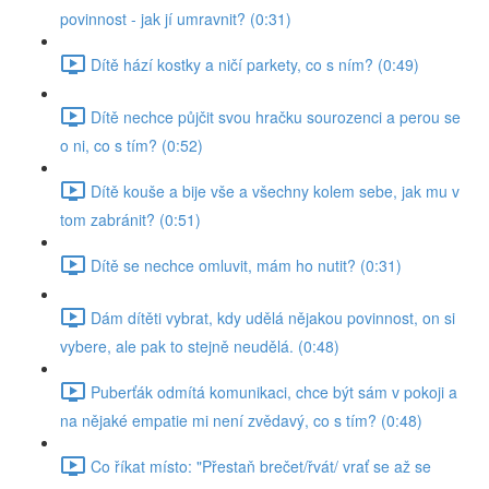
povinnost - jak jí umravnit? (0:31)
Dítě hází kostky a ničí parkety, co s ním? (0:49)
Dítě nechce půjčit svou hračku sourozenci a perou se
o ni, co s tím? (0:52)
Dítě kouše a bije vše a všechny kolem sebe, jak mu v
tom zabránit? (0:51)
Dítě se nechce omluvit, mám ho nutit? (0:31)
Dám dítěti vybrat, kdy udělá nějakou povinnost, on si
vybere, ale pak to stejně neudělá. (0:48)
Puberťák odmítá komunikaci, chce být sám v pokoji a
na nějaké empatie mi není zvědavý, co s tím? (0:48)
Co říkat místo: "Přestaň brečet/řvát/ vrať se až se