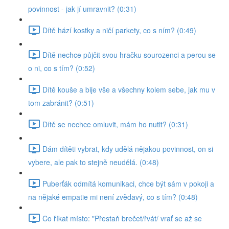
povinnost - jak jí umravnit? (0:31)
Dítě hází kostky a ničí parkety, co s ním? (0:49)
Dítě nechce půjčit svou hračku sourozenci a perou se
o ni, co s tím? (0:52)
Dítě kouše a bije vše a všechny kolem sebe, jak mu v
tom zabránit? (0:51)
Dítě se nechce omluvit, mám ho nutit? (0:31)
Dám dítěti vybrat, kdy udělá nějakou povinnost, on si
vybere, ale pak to stejně neudělá. (0:48)
Puberťák odmítá komunikaci, chce být sám v pokoji a
na nějaké empatie mi není zvědavý, co s tím? (0:48)
Co říkat místo: "Přestaň brečet/řvát/ vrať se až se