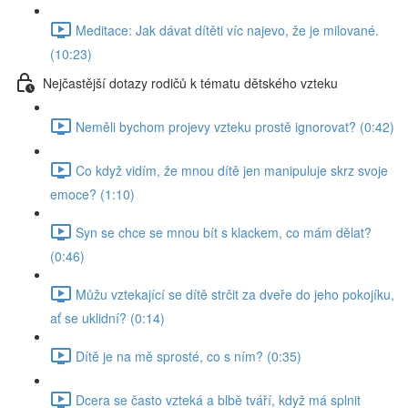
Meditace: Jak dávat dítěti víc najevo, že je milované.
(10:23)
Nejčastější dotazy rodičů k tématu dětského vzteku
Neměli bychom projevy vzteku prostě ignorovat? (0:42)
Co když vidím, že mnou dítě jen manipuluje skrz svoje
emoce? (1:10)
Syn se chce se mnou bít s klackem, co mám dělat?
(0:46)
Můžu vztekající se dítě strčit za dveře do jeho pokojíku,
ať se uklidní? (0:14)
Dítě je na mě sprosté, co s ním? (0:35)
Dcera se často vzteká a blbě tváří, když má splnit