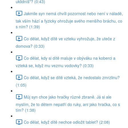
uklidníš"? (0:43)
Jakmile syn nemá chvíli pozornost nebo není v náladě,
tak vším hází a fyzicky ohrožuje svého menšího bráchu, co
s ním? (1:39)
Co dělat, když dítě ve vzteku vyhrožuje, že uteče z
domova? (0:33)
Co dělat, kdy si dítě maluje v obýváku na koberci a
vzteká se, když mu vezmu vodovky? (0:33)
Co dělat, když se dítě vzteká, že nedostalo zmrzlinu?
(1:05)
Můj syn chce jako hračky různé zbraně. Já si ale
myslím, že to dětem nepatří do ruky, ani jako hračka, co s
tím? (1:38)
Co dělat, když dítě nechce odložit tablet? (2:08)