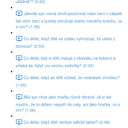
uklidníš"? (0:43)
Jakmile syn nemá chvíli pozornost nebo není v náladě,
tak vším hází a fyzicky ohrožuje svého menšího bráchu, co
s ním? (1:39)
Co dělat, když dítě ve vzteku vyhrožuje, že uteče z
domova? (0:33)
Co dělat, kdy si dítě maluje v obýváku na koberci a
vzteká se, když mu vezmu vodovky? (0:33)
Co dělat, když se dítě vzteká, že nedostalo zmrzlinu?
(1:05)
Můj syn chce jako hračky různé zbraně. Já si ale
myslím, že to dětem nepatří do ruky, ani jako hračka, co s
tím? (1:38)
Co dělat, když dítě nechce odložit tablet? (2:08)