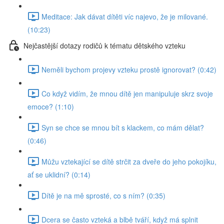
Meditace: Jak dávat dítěti víc najevo, že je milované.
(10:23)
Nejčastější dotazy rodičů k tématu dětského vzteku
Neměli bychom projevy vzteku prostě ignorovat? (0:42)
Co když vidím, že mnou dítě jen manipuluje skrz svoje
emoce? (1:10)
Syn se chce se mnou bít s klackem, co mám dělat?
(0:46)
Můžu vztekající se dítě strčit za dveře do jeho pokojíku,
ať se uklidní? (0:14)
Dítě je na mě sprosté, co s ním? (0:35)
Dcera se často vzteká a blbě tváří, když má splnit