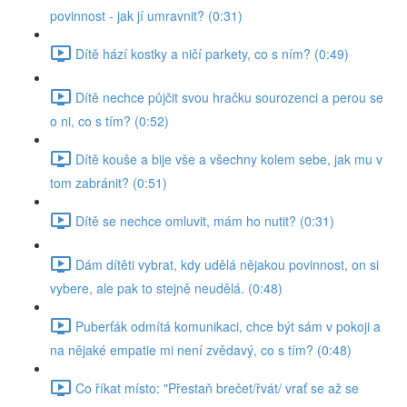
povinnost - jak jí umravnit? (0:31)
Dítě hází kostky a ničí parkety, co s ním? (0:49)
Dítě nechce půjčit svou hračku sourozenci a perou se
o ni, co s tím? (0:52)
Dítě kouše a bije vše a všechny kolem sebe, jak mu v
tom zabránit? (0:51)
Dítě se nechce omluvit, mám ho nutit? (0:31)
Dám dítěti vybrat, kdy udělá nějakou povinnost, on si
vybere, ale pak to stejně neudělá. (0:48)
Puberťák odmítá komunikaci, chce být sám v pokoji a
na nějaké empatie mi není zvědavý, co s tím? (0:48)
Co říkat místo: "Přestaň brečet/řvát/ vrať se až se