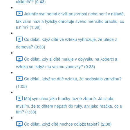
uklidníš"? (0:43)
Jakmile syn nemá chvíli pozornost nebo není v náladě,
tak vším hází a fyzicky ohrožuje svého menšího bráchu, co
s ním? (1:39)
Co dělat, když dítě ve vzteku vyhrožuje, že uteče z
domova? (0:33)
Co dělat, kdy si dítě maluje v obýváku na koberci a
vzteká se, když mu vezmu vodovky? (0:33)
Co dělat, když se dítě vzteká, že nedostalo zmrzlinu?
(1:05)
Můj syn chce jako hračky různé zbraně. Já si ale
myslím, že to dětem nepatří do ruky, ani jako hračka, co s
tím? (1:38)
Co dělat, když dítě nechce odložit tablet? (2:08)