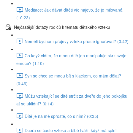
Meditace: Jak dávat dítěti víc najevo, že je milované.
(10:23)
Nejčastější dotazy rodičů k tématu dětského vzteku
Neměli bychom projevy vzteku prostě ignorovat? (0:42)
Co když vidím, že mnou dítě jen manipuluje skrz svoje
emoce? (1:10)
Syn se chce se mnou bít s klackem, co mám dělat?
(0:46)
Můžu vztekající se dítě strčit za dveře do jeho pokojíku,
ať se uklidní? (0:14)
Dítě je na mě sprosté, co s ním? (0:35)
Dcera se často vzteká a blbě tváří, když má splnit