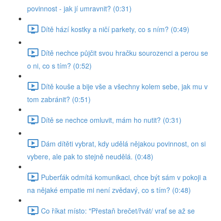
povinnost - jak jí umravnit? (0:31)
Dítě hází kostky a ničí parkety, co s ním? (0:49)
Dítě nechce půjčit svou hračku sourozenci a perou se
o ni, co s tím? (0:52)
Dítě kouše a bije vše a všechny kolem sebe, jak mu v
tom zabránit? (0:51)
Dítě se nechce omluvit, mám ho nutit? (0:31)
Dám dítěti vybrat, kdy udělá nějakou povinnost, on si
vybere, ale pak to stejně neudělá. (0:48)
Puberťák odmítá komunikaci, chce být sám v pokoji a
na nějaké empatie mi není zvědavý, co s tím? (0:48)
Co říkat místo: "Přestaň brečet/řvát/ vrať se až se