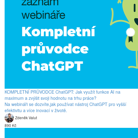
KOMPLETNÍ PRŮVODCE ChatGPT: Jak využít funkce AI na
maximum a zvýšit svoji hodnotu na trhu práce?
Na webináři se dozvíte,jak používat nástroj ChatGPT pro vyšší
efektivitu a více inovací v životě.
Zdeněk Valut
890 Kč