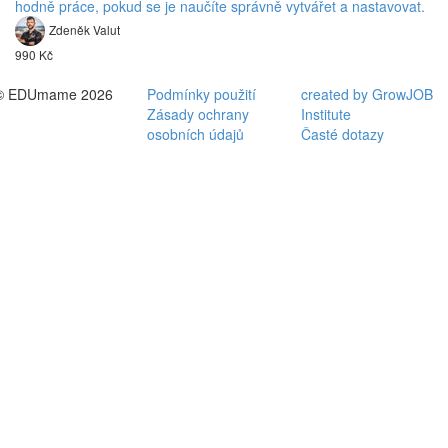
hodně práce, pokud se je naučíte správně vytvářet a nastavovat.
Zdeněk Valut
990 Kč
© EDUmame 2026
Podmínky použití
created by GrowJOB
Zásady ochrany
Institute
osobních údajů
Časté dotazy