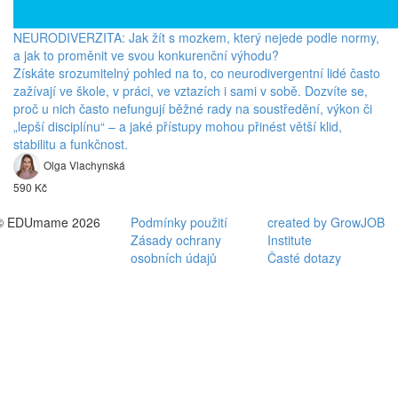
NEURODIVERZITA: Jak žít s mozkem, který nejede podle normy,
a jak to proměnit ve svou konkurenční výhodu?
Získáte srozumitelný pohled na to, co neurodivergentní lidé často
zažívají ve škole, v práci, ve vztazích i sami v sobě. Dozvíte se,
proč u nich často nefungují běžné rady na soustředění, výkon či
„lepší disciplínu“ – a jaké přístupy mohou přinést větší klid,
stabilitu a funkčnost.
Olga Vlachynská
590 Kč
© EDUmame 2026
Podmínky použití
created by GrowJOB
Zásady ochrany
Institute
osobních údajů
Časté dotazy