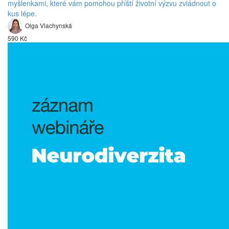
myšlenkami, které vám pomohou příští životní výzvu zvládnout o
kus lépe.
Olga Vlachynská
590 Kč