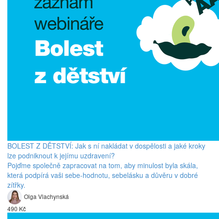
BOLEST Z DĚTSTVÍ: Jak s ní nakládat v dospělosti a jaké kroky
lze podniknout k jejímu uzdravení?
Pojďme společně zapracovat na tom, aby minulost byla skála,
která podpírá vaši sebe-hodnotu, sebelásku a důvěru v dobré
zítřky.
Olga Vlachynská
490 Kč