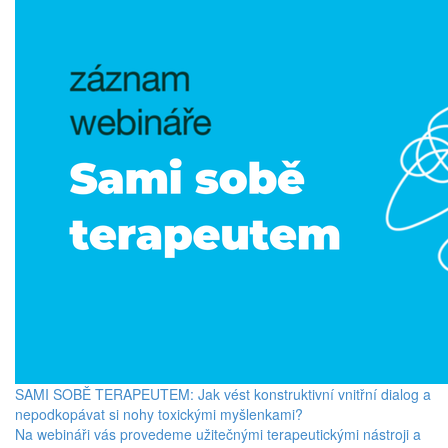
SAMI SOBĚ TERAPEUTEM: Jak vést konstruktivní vnitřní dialog a
nepodkopávat si nohy toxickými myšlenkami?
Na webináři vás provedeme užitečnými terapeutickými nástroji a